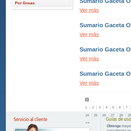
Sumario Gaceta Ofi
Por líneas
Ver más
Sumario Gaceta Ofi
Ver más
Sumario Gaceta Ofi
Ver más
Sumario Gaceta Ofi
Ver más
1
2
3
4
5
6
7
24
25
26
27
28
2
Obtenga
mayor
consultando est