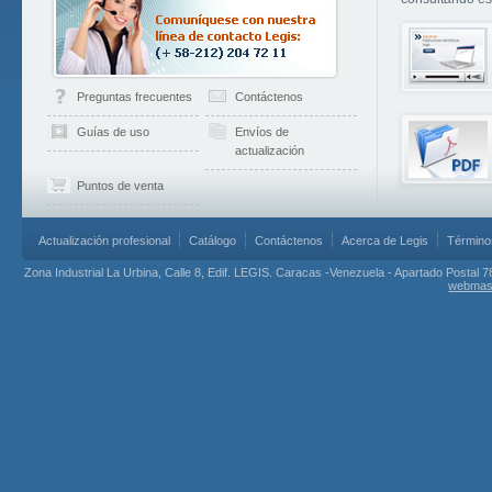
Preguntas frecuentes
Contáctenos
Guías de uso
Envíos de
actualización
Puntos de venta
Actualización profesional
Catálogo
Contáctenos
Acerca de Legis
Término
Zona Industrial La Urbina, Calle 8, Edif. LEGIS. Caracas -Venezuela - Apartado Postal 7
webmas