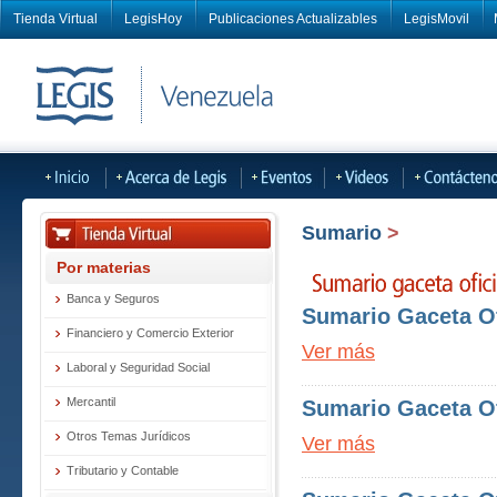
Tienda Virtual
LegisHoy
Publicaciones Actualizables
LegisMovil
Sumario
>
Por materias
Banca y Seguros
Sumario Gaceta Ofi
Financiero y Comercio Exterior
Ver más
Laboral y Seguridad Social
Mercantil
Sumario Gaceta Ofi
Otros Temas Jurídicos
Ver más
Tributario y Contable