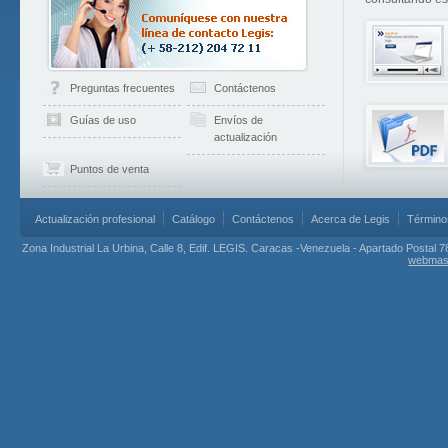
Preguntas frecuentes
Contáctenos
Guías de uso
Envíos de
actualización
Puntos de venta
Actualización profesional
Catálogo
Contáctenos
Acerca de Legis
Término
Zona Industrial La Urbina, Calle 8, Edif. LEGIS. Caracas -Venezuela - Apartado Postal 7
webmas