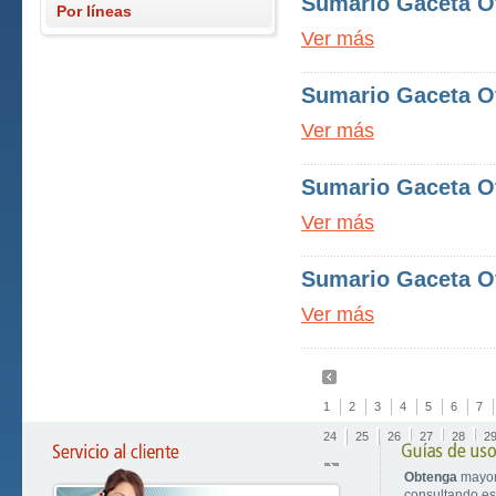
Sumario Gaceta Of
Por líneas
Ver más
Sumario Gaceta Of
Ver más
Sumario Gaceta Of
Ver más
Sumario Gaceta Of
Ver más
1
2
3
4
5
6
7
24
25
26
27
28
2
Obtenga
mayor
consultando est