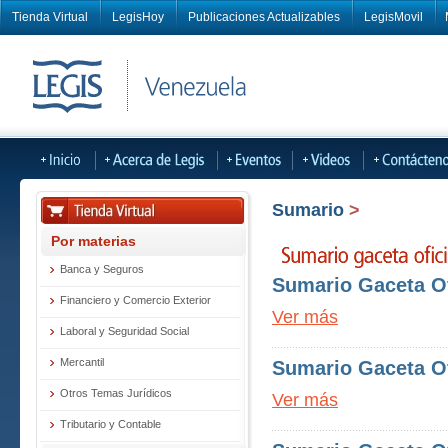
Tienda Virtual
LegisHoy
Publicaciones Actualizables
LegisMovil
Sumario
>
Por materias
Banca y Seguros
Sumario Gaceta Of
Financiero y Comercio Exterior
Ver más
Laboral y Seguridad Social
Mercantil
Sumario Gaceta Of
Otros Temas Jurídicos
Ver más
Tributario y Contable