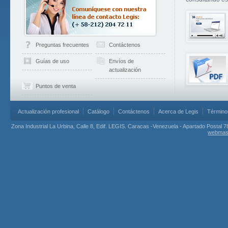
Preguntas frecuentes
Contáctenos
Guías de uso
Envíos de
actualización
Puntos de venta
Actualización profesional
Catálogo
Contáctenos
Acerca de Legis
Término
Zona Industrial La Urbina, Calle 8, Edif. LEGIS. Caracas -Venezuela - Apartado Postal 7
webmas