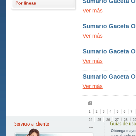
Sumario Gaceta Of
Por líneas
Ver más
Sumario Gaceta Of
Ver más
Sumario Gaceta Of
Ver más
Sumario Gaceta Of
Ver más
1
2
3
4
5
6
7
24
25
26
27
28
2
Obtenga
mayor
consultando est