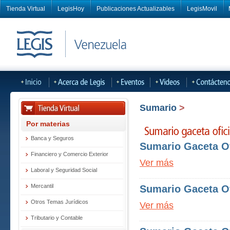
Tienda Virtual
LegisHoy
Publicaciones Actualizables
LegisMovil
Sumario
>
Por materias
Banca y Seguros
Sumario Gaceta Of
Financiero y Comercio Exterior
Ver más
Laboral y Seguridad Social
Mercantil
Sumario Gaceta Of
Otros Temas Jurídicos
Ver más
Tributario y Contable