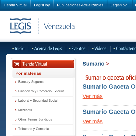
Tienda Virtual
LegisHoy
Publicaciones Actualizables
LegisMovil
Sumario
>
Por materias
Banca y Seguros
Sumario Gaceta Of
Financiero y Comercio Exterior
Ver más
Laboral y Seguridad Social
Mercantil
Sumario Gaceta Of
Otros Temas Jurídicos
Ver más
Tributario y Contable