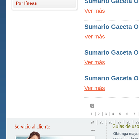
Sumario Gaceta Of
Por líneas
Ver más
Sumario Gaceta Of
Ver más
Sumario Gaceta Of
Ver más
Sumario Gaceta Of
Ver más
1
2
3
4
5
6
7
24
25
26
27
28
2
Obtenga
mayor
consultando est