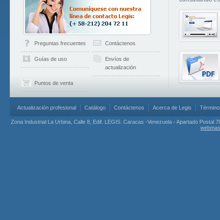
Preguntas frecuentes
Contáctenos
Guías de uso
Envíos de
actualización
Puntos de venta
Actualización profesional
Catálogo
Contáctenos
Acerca de Legis
Término
Zona Industrial La Urbina, Calle 8, Edif. LEGIS. Caracas -Venezuela - Apartado Postal 7
webmas