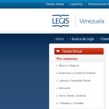
Tienda Virtual
LegisHoy
Publicaciones A
Por materias
Banca y Seguros
Financiero y Comercio Exterior
Laboral y Seguridad Social
Mercantil
Otros Temas Jurídicos
Tributario y Contable