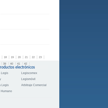
18
19
20
21
22
23
39
40
41
42
 Legis
Legiscomex
y
Legismóvil
 Legis
Arbitraje Comercial
o Humano