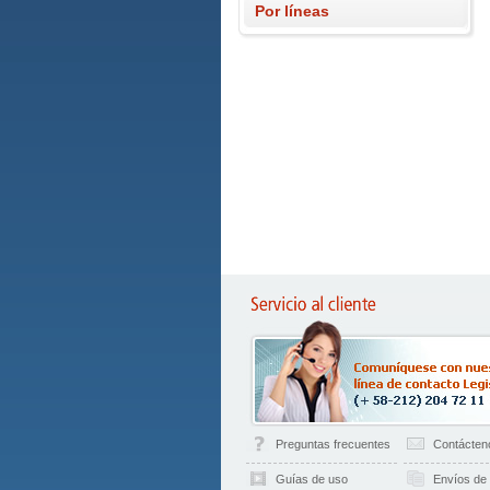
Por líneas
Preguntas frecuentes
Contácten
Guías de uso
Envíos de