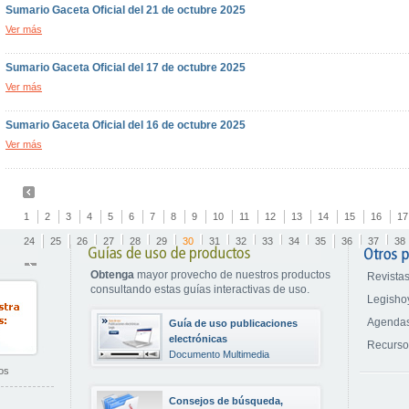
Sumario Gaceta Oficial del 21 de octubre 2025
Ver más
Sumario Gaceta Oficial del 17 de octubre 2025
Ver más
Sumario Gaceta Oficial del 16 de octubre 2025
Ver más
1
2
3
4
5
6
7
8
9
10
11
12
13
14
15
16
17
24
25
26
27
28
29
30
31
32
33
34
35
36
37
38
Obtenga
mayor provecho de nuestros productos
Revistas
consultando estas guías interactivas de uso.
Legisho
Agendas
Guía de uso publicaciones
electrónicas
Recurs
Documento Multimedia
os
Consejos de búsqueda,