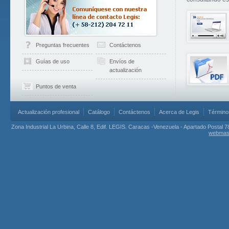
Preguntas frecuentes
Contáctenos
Guías de uso
Envíos de
actualización
Puntos de venta
Actualización profesional
Catálogo
Contáctenos
Acerca de Legis
Término
Zona Industrial La Urbina, Calle 8, Edif. LEGIS. Caracas -Venezuela - Apartado Postal 7
webmas