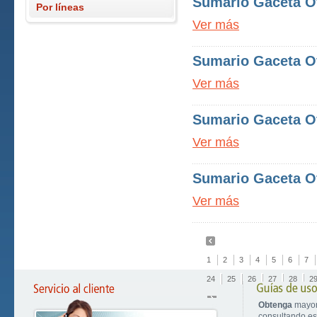
Sumario Gaceta Of
Por líneas
Ver más
Sumario Gaceta Of
Ver más
Sumario Gaceta Of
Ver más
Sumario Gaceta Of
Ver más
1
2
3
4
5
6
7
24
25
26
27
28
2
Obtenga
mayor
consultando est