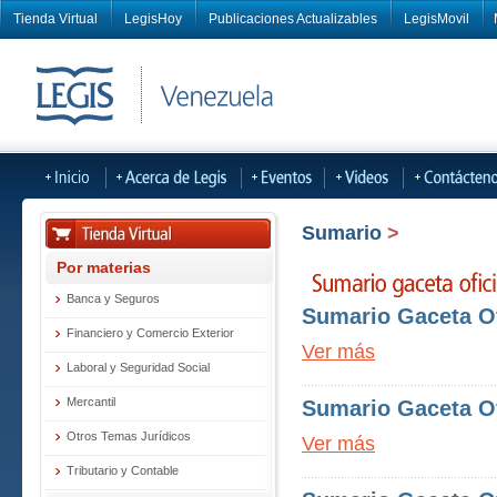
Tienda Virtual
LegisHoy
Publicaciones Actualizables
LegisMovil
Sumario
>
Por materias
Banca y Seguros
Sumario Gaceta Of
Financiero y Comercio Exterior
Ver más
Laboral y Seguridad Social
Mercantil
Sumario Gaceta Of
Otros Temas Jurídicos
Ver más
Tributario y Contable