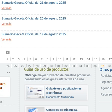
Sumario Gaceta Oficial del 21 de agosto 2025
Ver más
Sumario Gaceta Oficial del 20 de agosto 2025
Ver más
Sumario Gaceta Oficial del 19 de agosto 2025
Ver más
1
2
3
4
5
6
7
8
9
10
11
12
13
14
15
16
17
24
25
26
27
28
29
30
31
32
33
34
35
36
37
38
Obtenga
mayor provecho de nuestros productos
Revistas
consultando estas guías interactivas de uso.
Legisho
Agendas
Guía de uso publicaciones
electrónicas
Recurs
Documento Multimedia
os
Consejos de búsqueda,