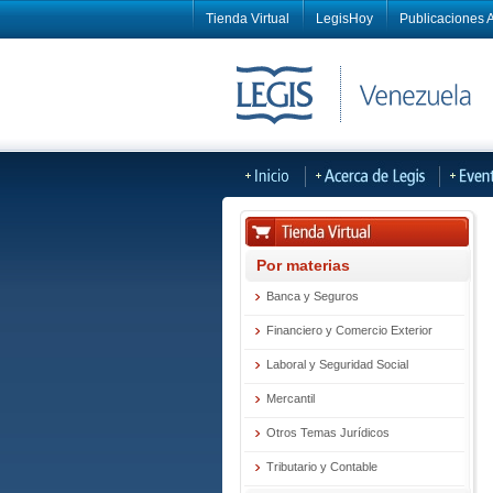
Tienda Virtual
LegisHoy
Publicaciones A
Por materias
Banca y Seguros
Financiero y Comercio Exterior
Laboral y Seguridad Social
Mercantil
Otros Temas Jurídicos
Tributario y Contable