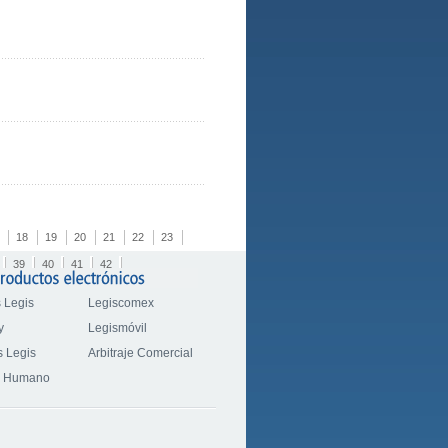
18
19
20
21
22
23
39
40
41
42
 Legis
Legiscomex
y
Legismóvil
 Legis
Arbitraje Comercial
o Humano