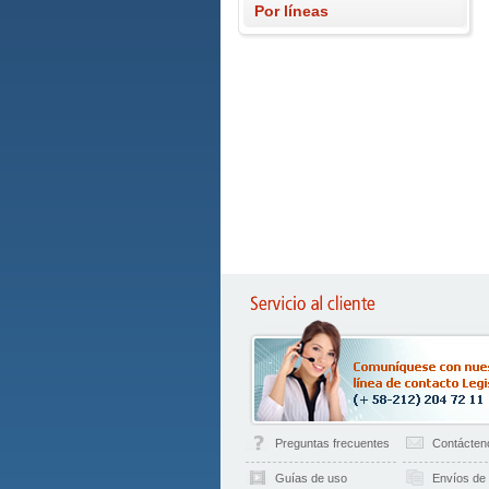
Por líneas
Preguntas frecuentes
Contácten
Guías de uso
Envíos de