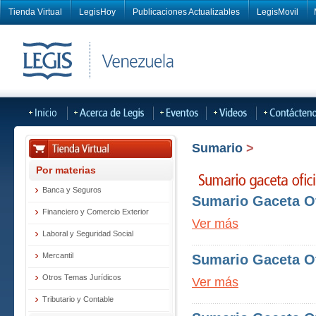
Tienda Virtual
LegisHoy
Publicaciones Actualizables
LegisMovil
Sumario
>
Por materias
Banca y Seguros
Sumario Gaceta Of
Financiero y Comercio Exterior
Ver más
Laboral y Seguridad Social
Mercantil
Sumario Gaceta Of
Otros Temas Jurídicos
Ver más
Tributario y Contable