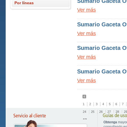
Sumario Gaceta Of
Por líneas
Ver más
Sumario Gaceta Of
Ver más
Sumario Gaceta Of
Ver más
Sumario Gaceta Of
Ver más
1
2
3
4
5
6
7
24
25
26
27
28
2
Obtenga
mayor
consultando est