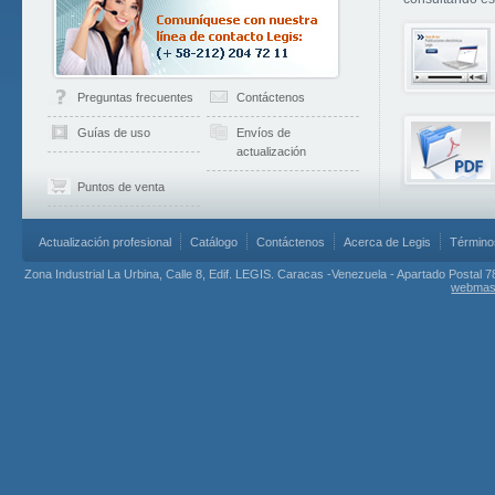
Preguntas frecuentes
Contáctenos
Guías de uso
Envíos de
actualización
Puntos de venta
Actualización profesional
Catálogo
Contáctenos
Acerca de Legis
Término
Zona Industrial La Urbina, Calle 8, Edif. LEGIS. Caracas -Venezuela - Apartado Postal 7
webmas