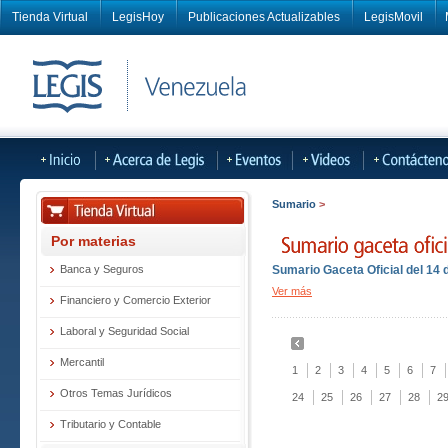
Tienda Virtual
LegisHoy
Publicaciones Actualizables
LegisMovil
Sumario
>
Por materias
Banca y Seguros
Sumario Gaceta Oficial del 14 d
Ver más
Financiero y Comercio Exterior
Laboral y Seguridad Social
Mercantil
1
2
3
4
5
6
7
Otros Temas Jurídicos
24
25
26
27
28
2
Tributario y Contable