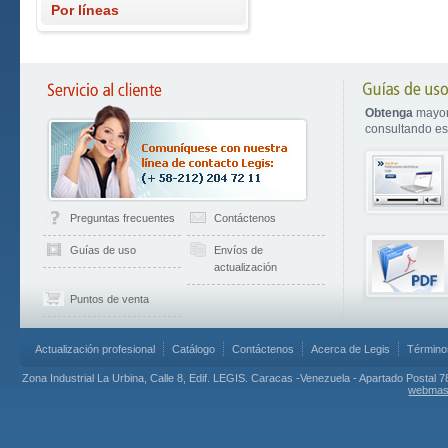
Por líneas
Obtenga
mayor
consultando est
Preguntas frecuentes
Contáctenos
Guías de uso
Envíos de
actualización
Puntos de venta
Actualización profesional
Catálogo
Contáctenos
Acerca de Legis
Término
Zona Industrial La Urbina, Calle 8, Edif. LEGIS. Caracas -Venezuela - Apartado Postal 7
webmas