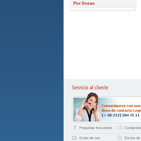
Por líneas
Preguntas frecuentes
Contácten
Guías de uso
Envíos de