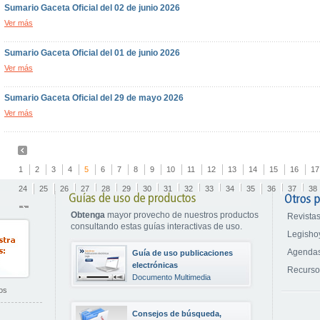
Sumario Gaceta Oficial del 02 de junio 2026
Ver más
Sumario Gaceta Oficial del 01 de junio 2026
Ver más
Sumario Gaceta Oficial del 29 de mayo 2026
Ver más
1
2
3
4
5
6
7
8
9
10
11
12
13
14
15
16
17
24
25
26
27
28
29
30
31
32
33
34
35
36
37
38
Obtenga
mayor provecho de nuestros productos
Revistas
consultando estas guías interactivas de uso.
Legisho
Agendas
Guía de uso publicaciones
electrónicas
Recurs
Documento Multimedia
os
Consejos de búsqueda,