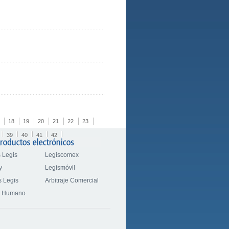
18
19
20
21
22
23
39
40
41
42
 Legis
Legiscomex
y
Legismóvil
 Legis
Arbitraje Comercial
o Humano