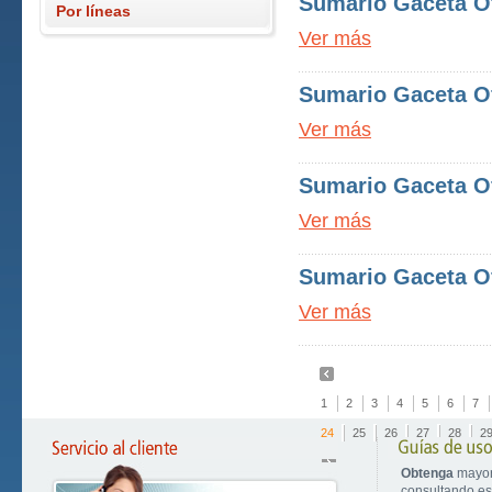
Sumario Gaceta Of
Por líneas
Ver más
Sumario Gaceta Of
Ver más
Sumario Gaceta Of
Ver más
Sumario Gaceta Of
Ver más
1
2
3
4
5
6
7
24
25
26
27
28
2
Obtenga
mayor
consultando est