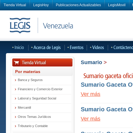
Tienda Virtual
LegisHoy
Publicaciones Actualizables
LegisMovil
Sumario
>
Por materias
Banca y Seguros
Sumario Gaceta Of
Financiero y Comercio Exterior
Ver más
Laboral y Seguridad Social
Mercantil
Sumario Gaceta Of
Otros Temas Jurídicos
Ver más
Tributario y Contable