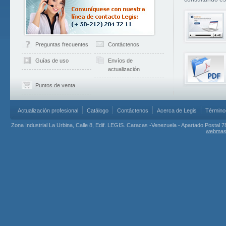
Preguntas frecuentes
Contáctenos
Guías de uso
Envíos de
actualización
Puntos de venta
Actualización profesional
Catálogo
Contáctenos
Acerca de Legis
Término
Zona Industrial La Urbina, Calle 8, Edif. LEGIS. Caracas -Venezuela - Apartado Postal 7
webmas