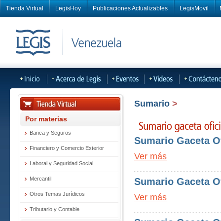
Tienda Virtual
LegisHoy
Publicaciones Actualizables
LegisMovil
Sumario
>
Por materias
Banca y Seguros
Sumario Gaceta Of
Financiero y Comercio Exterior
Ver más
Laboral y Seguridad Social
Mercantil
Sumario Gaceta Of
Otros Temas Jurídicos
Ver más
Tributario y Contable