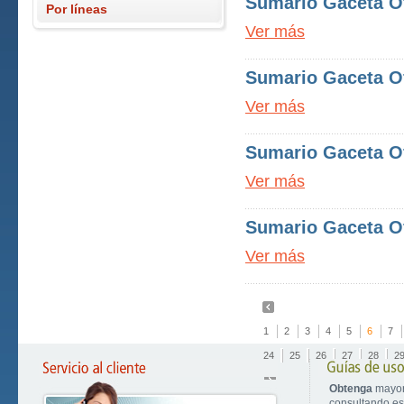
Sumario Gaceta Of
Por líneas
Ver más
Sumario Gaceta Of
Ver más
Sumario Gaceta Of
Ver más
Sumario Gaceta Of
Ver más
1
2
3
4
5
6
7
24
25
26
27
28
2
Obtenga
mayor
consultando est