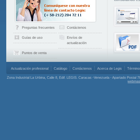
Preguntas frecuentes
Contáctenos
Guías de uso
Envíos de
actualización
Puntos de venta
Actualización profesional
Catálogo
Contáctenos
Acerca de Legis
Término
Zona Industrial La Urbina, Calle 8, Edif. LEGIS. Caracas -Venezuela - Apartado Postal 7
webmas