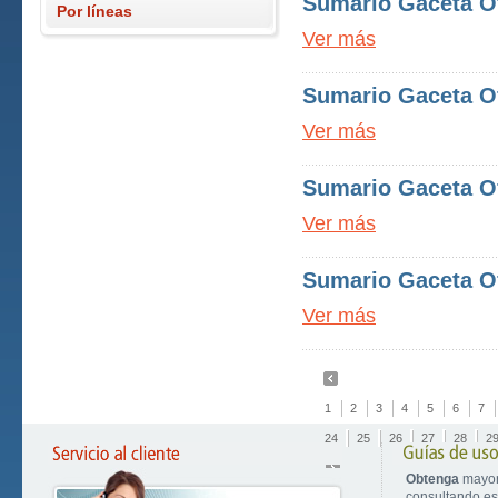
Sumario Gaceta Of
Por líneas
Ver más
Sumario Gaceta Of
Ver más
Sumario Gaceta Of
Ver más
Sumario Gaceta Of
Ver más
1
2
3
4
5
6
7
24
25
26
27
28
2
Obtenga
mayor
consultando est