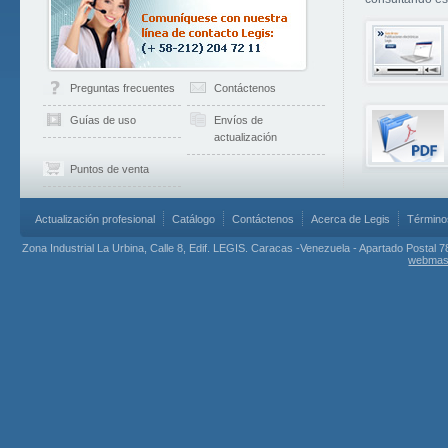
Preguntas frecuentes
Contáctenos
Guías de uso
Envíos de
actualización
Puntos de venta
Actualización profesional
Catálogo
Contáctenos
Acerca de Legis
Término
Zona Industrial La Urbina, Calle 8, Edif. LEGIS. Caracas -Venezuela - Apartado Postal 7
webmas