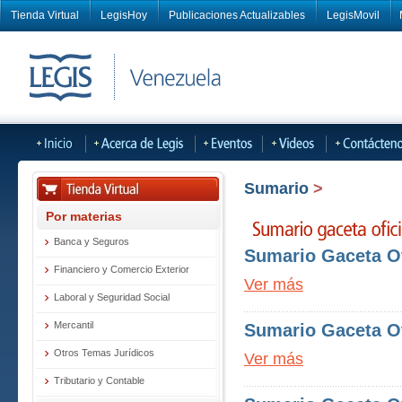
Tienda Virtual
LegisHoy
Publicaciones Actualizables
LegisMovil
Sumario
>
Por materias
Banca y Seguros
Sumario Gaceta Of
Financiero y Comercio Exterior
Ver más
Laboral y Seguridad Social
Mercantil
Sumario Gaceta Of
Otros Temas Jurídicos
Ver más
Tributario y Contable