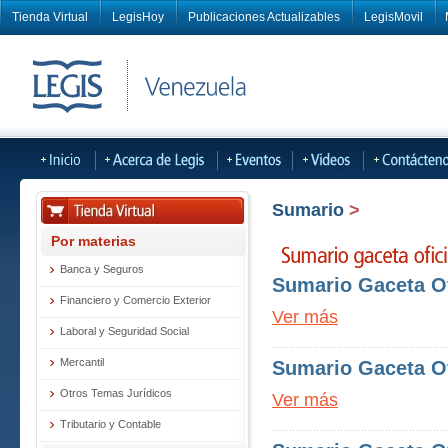
Tienda Virtual
LegisHoy
Publicaciones Actualizables
LegisMovil
Sumario
>
Por materias
Banca y Seguros
Sumario Gaceta Ofi
Financiero y Comercio Exterior
Ver más
Laboral y Seguridad Social
Mercantil
Sumario Gaceta Ofi
Otros Temas Jurídicos
Ver más
Tributario y Contable