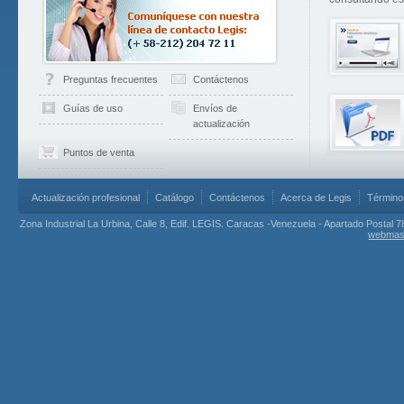
Preguntas frecuentes
Contáctenos
Guías de uso
Envíos de
actualización
Puntos de venta
Actualización profesional
Catálogo
Contáctenos
Acerca de Legis
Término
Zona Industrial La Urbina, Calle 8, Edif. LEGIS. Caracas -Venezuela - Apartado Postal 7
webmas